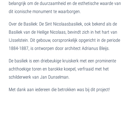
belangrijk om de duurzaamheid en de esthetische waarde van
dit iconische monument te waarborgen.
Over de Basiliek: De Sint Nicolaasbasiliek, ook bekend als de
Basiliek van de Heilige Nicolaas, bevindt zich in het hart van
IJsselstein. Dit gebouw, oorspronkelijk opgericht in de periode
1884-1887, is ontworpen door architect Adrianus Bleijs.
De basiliek is een driebeukige kruiskerk met een prominente
achthoekige toren en barokke koepel, verfraaid met het
schilderwerk van Jan Dunselman.
Met dank aan iedereen die betrokken was bij dit project!
De renovatiewerkzaamheden aan de voegen van de Sint
Nicolaasbasiliek in IJsselstein zijn succesvol afgerond.