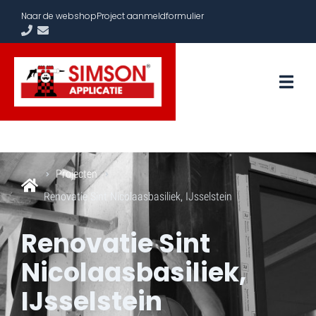
Naar de webshop
Project aanmeldformulier
Projecten
Renovatie Sint Nicolaasbasiliek, IJsselstein
Renovatie Sint
Nicolaasbasiliek,
IJsselstein