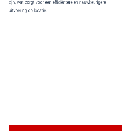
zijn, wat zorgt voor een efficiëntere en nauwkeurigere
uitvoering op locatie.
Simson Applicatie is niet alleen op de bouwplaats
actief, maar ook in de productiehal!
In de productiehal van Rollecate in Staphorst hebben
wij al de twee-componenten glasverlijming aangebracht
voordat de kozijnen naar de bouwplaats gaan.
Dit werk is bijzonder omdat we al in het voortraject
betrokken zijn, wat zorgt voor een efficiëntere en
nauwkeurigere uitvoering op locatie.