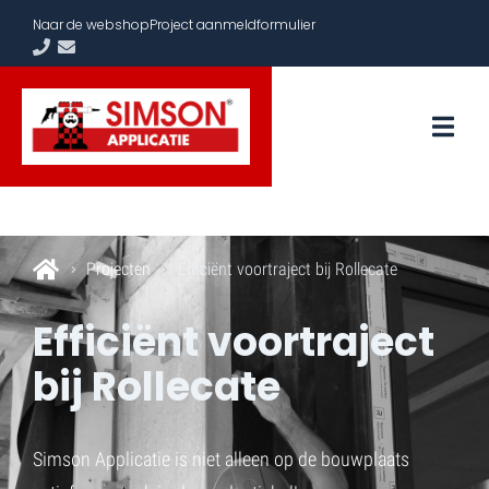
Naar de webshop
Project aanmeldformulier
Projecten
Efficiënt voortraject bij Rollecate
Efficiënt voortraject
bij Rollecate
Simson Applicatie is niet alleen op de bouwplaats