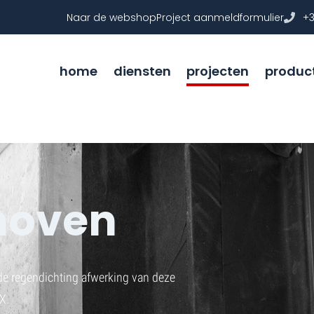
Naar de webshop
Project aanmeldformulier
+3
home
diensten
projecten
produc
hoven
 de regendichting afwerking van deze
EX.