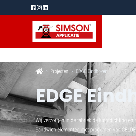
Projecten
EDGE Eindhoven
EDGE Eind
Wij verzorgen in de fabriek de luchtdichting en
Sandwich elementen met producten van CELD