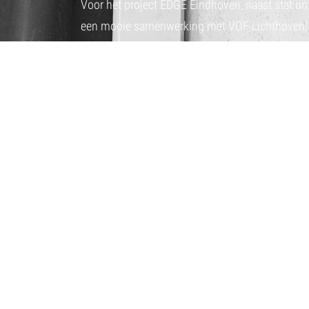
Voor het project EDGE Eindhoven, naast station 
een mooie samenwerking met VOF Lichthoven,
ondernemingen Van de Ven Tilburg en Jongen.
Onze bijdrage begint al in de fabriek van WEST
Coevorden. Daar worden de prefab sandwichelem
bouwplaats aan de Stationweg worden geplaats
Wij verzorgen in de fabriek de luchtdichting en
Sandwich elementen met producten van CELDEX. 
voordelen: gecontroleerde omstandigheden, con
bouwsnelheid op locatie incl Steigerloos bouwe
EDGE Eindhoven wordt een gebouw waarin won
samenkomen. Wij zijn trots dat we aan dit voor