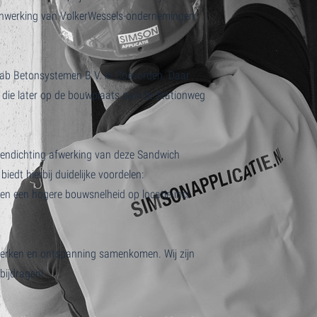
nwerking van VolkerWessels-ondernemingen
efab Betonsystemen B.V. in Coevorden. Daar
die later op de bouwplaats aan de Stationweg
egendichting afwerking van deze Sandwich
dt hierbij duidelijke voordelen:
en een hogere bouwsnelheid op locatie incl
rken en ontspanning samenkomen. Wij zijn
bijdragen!