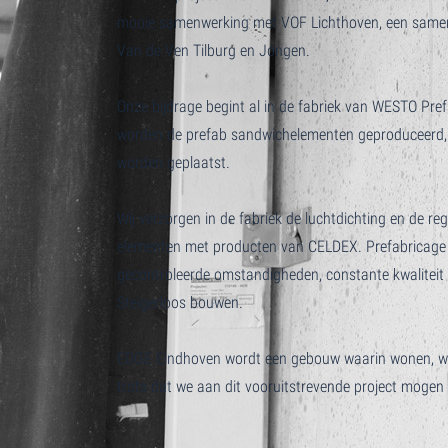
mooie samenwerking met VOF Lichthoven, een same
Van de Ven Tilburg en Jongen.
Onze bijdrage begint al in de fabriek van WESTO Pr
worden de prefab sandwichelementen geproduceerd, 
worden geplaatst.
Wij verzorgen in de fabriek de luchtdichting en de r
elementen met producten van CELDEX. Prefabricage bie
gecontroleerde omstandigheden, constante kwaliteit 
Steigerloos bouwen.
EDGE Eindhoven wordt een gebouw waarin wonen, we
trots dat we aan dit vooruitstrevende project mogen 