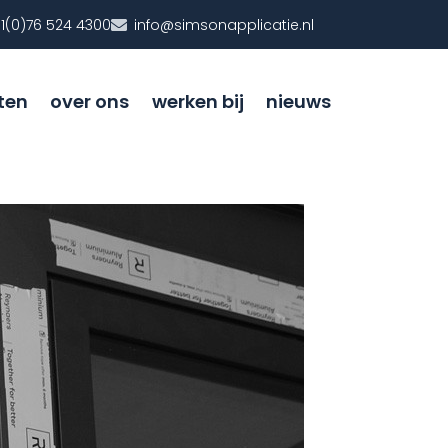
1(0)76 524 4300
info@simsonapplicatie.nl
ten
over ons
werken bij
nieuws