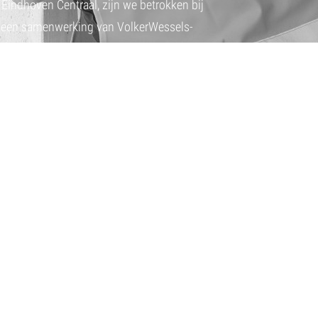
Eindhoven Centraal, zijn we betrokken bij
 een samenwerking van VolkerWessels-
O Prefab Betonsystemen B.V. in
enten geproduceerd, die later op de
t.
 de regendichting afwerking van deze
Prefabricage biedt hierbij duidelijke
stante kwaliteit en een hogere
n.
en, werken en ontspanning
uitstrevende project mogen bijdragen!